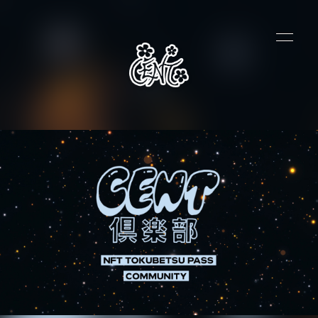
HOME
情報局
写真局
配信局
ログイン